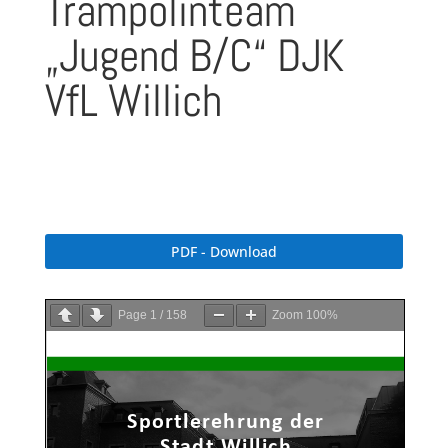
Trampolinteam
„Jugend B/C“ DJK
VfL Willich
PDF - Download
Page
1
/
158
Zoom
100%