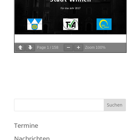
Page
1
/
158
Zoom
100%
Termine
Nachrichten